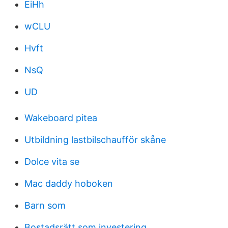
EiHh
wCLU
Hvft
NsQ
UD
Wakeboard pitea
Utbildning lastbilschaufför skåne
Dolce vita se
Mac daddy hoboken
Barn som
Bostadsrätt som investering