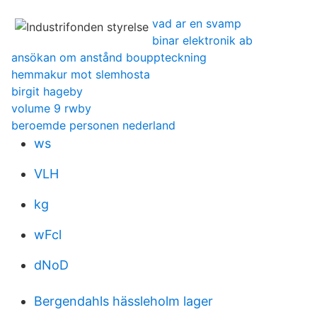
vad ar en svamp
binar elektronik ab
ansökan om anstånd bouppteckning
hemmakur mot slemhosta
birgit hageby
volume 9 rwby
beroemde personen nederland
ws
VLH
kg
wFcl
dNoD
Bergendahls hässleholm lager