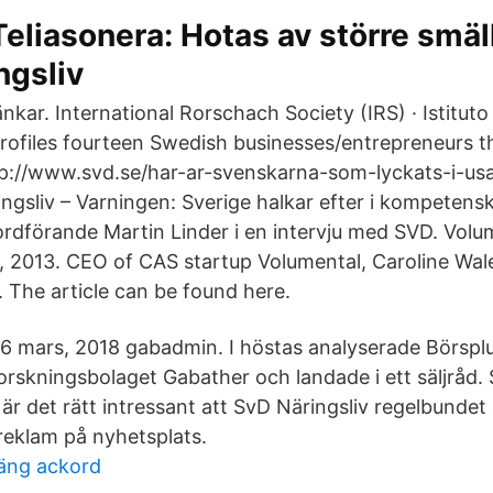
Teliasonera: Hotas av större smäl
ngsliv
änkar. International Rorschach Society (IRS) · Istitu
rofiles fourteen Swedish businesses/entrepreneurs t
p://www.svd.se/har-ar-svenskarna-som-lyckats-i-usa
ngsliv – Varningen: Sverige halkar efter i kompetenskri
rdförande Martin Linder i en intervju med SVD. Volum
, 2013. CEO of CAS startup Volumental, Caroline Wal
. The article can be found here.
6 mars, 2018 gabadmin. I höstas analyserade Börspl
orskningsbolaget Gabather och landade i ett säljråd
 är det rätt intressant att SvD Näringsliv regelbundet
 reklam på nyhetsplats.
räng ackord