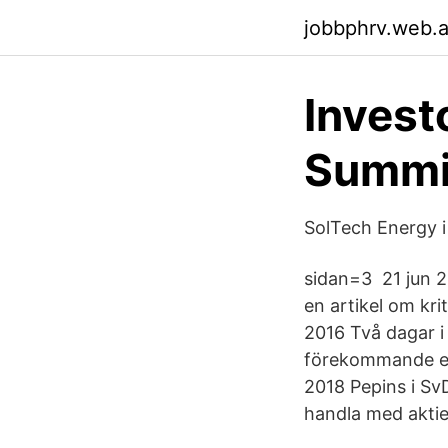
jobbphrv.web.
Invest
Summi
SolTech Energy i
sidan=3 21 jun 20
en artikel om kr
2016 Två dagar i 
förekommande e
2018 Pepins i Sv
handla med aktier