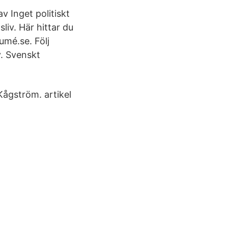
v Inget politiskt
liv. Här hittar du
umé.se. Följ
v. Svenskt
Kågström. artikel