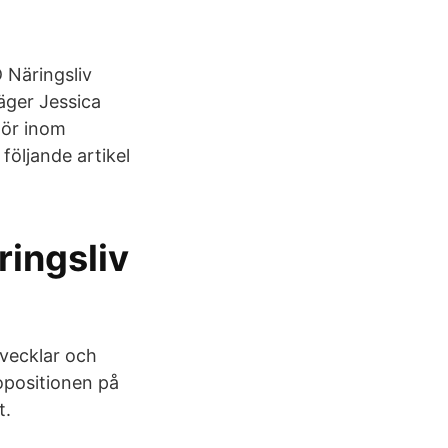
D Näringsliv
äger Jessica
ktör inom
följande artikel
ringsliv
tvecklar och
opositionen på
t.