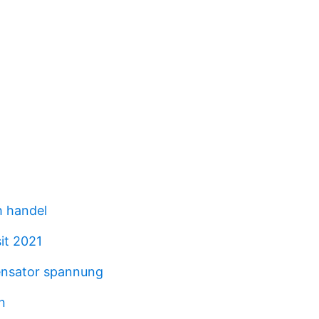
h handel
sit 2021
ensator spannung
n