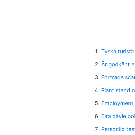
Tyska turist
Är godkänt e
Fortrade sc
Plant stand o
Employment 
Eira gävle bo
Personlig tes