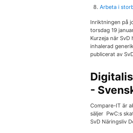
Arbeta i stor
Inriktningen på j
torsdag 19 janua
Kurzeja när SvD h
inhalerad generik
publicerat av SvD
Digitali
- Svens
Compare-IT är ak
säljer PwC:s ska
SvD Näringsliv D