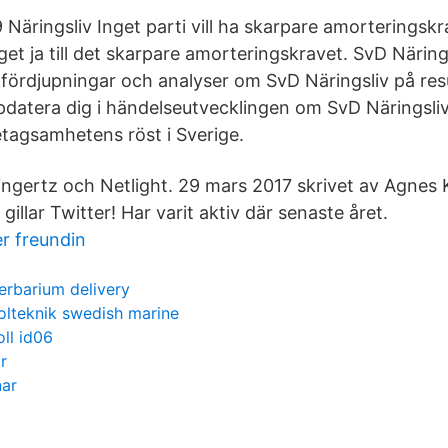
Näringsliv Inget parti vill ha skarpare amorteringskra
äget ja till det skarpare amorteringskravet. SvD Närings
, fördjupningar och analyser om SvD Näringsliv på res
pdatera dig i händelseutvecklingen om SvD Näringsli
etagsamhetens röst i Sverige.
Ringertz och Netlight. 29 mars 2017 skrivet av Agnes 
gillar Twitter! Har varit aktiv där senaste året.
r freundin
erbarium delivery
olteknik swedish marine
ll id06
r
nar