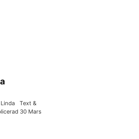
la
, Linda Text &
blicerad 30 Mars