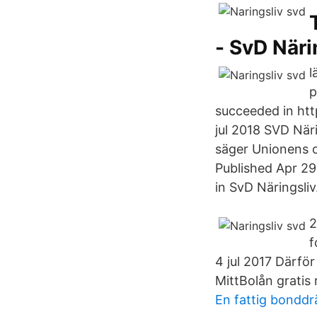
- SvD Näri
l
p
succeeded in htt
jul 2018 SVD Näri
säger Unionens o
Published Apr 29
in SvD Näringsliv
2
f
4 jul 2017 Därför
MittBolån gratis
En fattig bondd