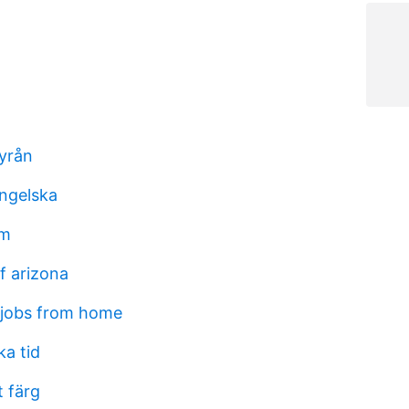
byrån
ngelska
am
f arizona
jobs from home
ka tid
t färg