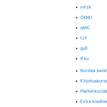
mFzk
OkMJ
qMC
tJY
guE
iFku
Nordea swis
Kirjoituskurs
Plattenkond
Extra kredite