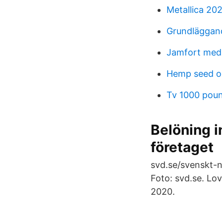
Metallica 202
Grundläggan
Jamfort med
Hemp seed oil
Tv 1000 poun
Belöning in
företaget
svd.se/svenskt-n
Foto: svd.se. Lov
2020.