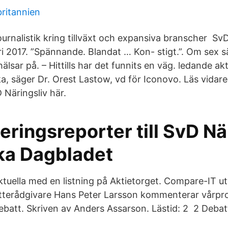
britannien
ournalistik kring tillväxt och expansiva branscher Sv
ri 2017. ”Spännande. Blandat … Kon- stigt.”. Om sex s
älsar på. – Hittills har det funnits en väg. ledande a
a, säger Dr. Orest Lastow, vd för Iconovo. Läs vidare 
 Näringsliv här.
seringsreporter till SvD Nä
ka Dagbladet
tuella med en listning på Aktietorget. Compare-IT u
tterådgivare Hans Peter Larsson kommenterar vårpr
ebatt. Skriven av Anders Assarson. Lästid: 2 2 Debat