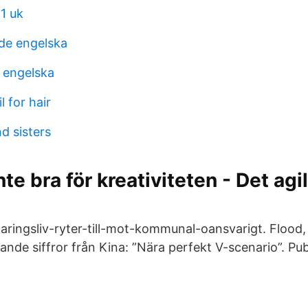
1 uk
de engelska
 engelska
 for hair
d sisters
te bra för kreativiteten - Det agi
aringsliv-ryter-till-mot-kommunal-oansvarigt. Flood
ande siffror från Kina: ”Nära perfekt V-scenario”. Pu