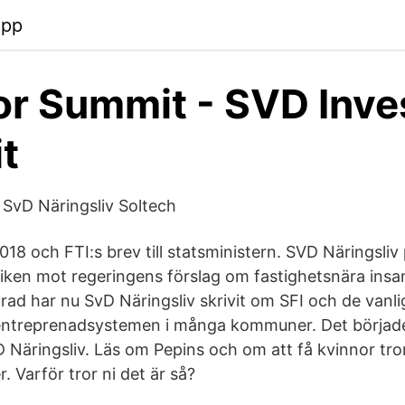
app
or Summit - SVD Inve
t
 SvD Näringsliv Soltech
18 och FTI:s brev till statsministern. SVD Näringsliv
itiken mot regeringens förslag om fastighetsnära insa
rad har nu SvD Näringsliv skrivit om SFI och de vanli
ntreprenadsystemen i många kommuner. Det börjad
D Näringsliv. Läs om Pepins och om att få kvinnor tro
. Varför tror ni det är så?