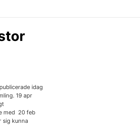
stor
 publicerade idag
mling. 19 apr
gt
e med 20 feb
r sig kunna