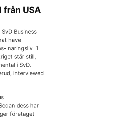
l från USA
to SvD Business
hat have
s- naringsliv 1
get står still,
ental i SvD.
erud, interviewed
us
. Sedan dess har
 ger företaget