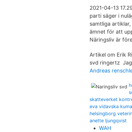
2021-04-13 17.29 
parti säger i nul
samtliga artiklar
ämnet för att up
Näringsliv är för
Artikel om Erik 
svd ringertz Jag 
Andreas renschle
h
s
skatteverket kontro
eva vidavska kuma
helsingborg veteri
anette ljungqvist
WAH